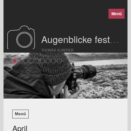
Menü
Augenblicke festgehalten
THOMAS ALBERER
Menü
April