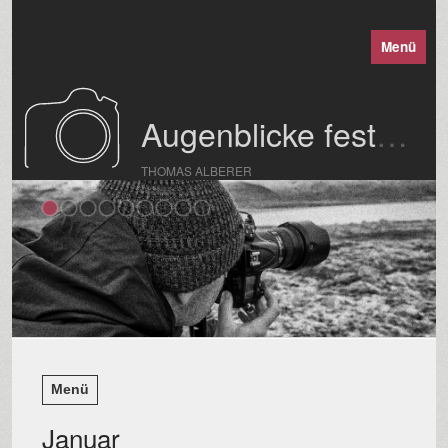
Menü
Augenblicke festgehalten
THOMAS ALBERER
Menü
Januar